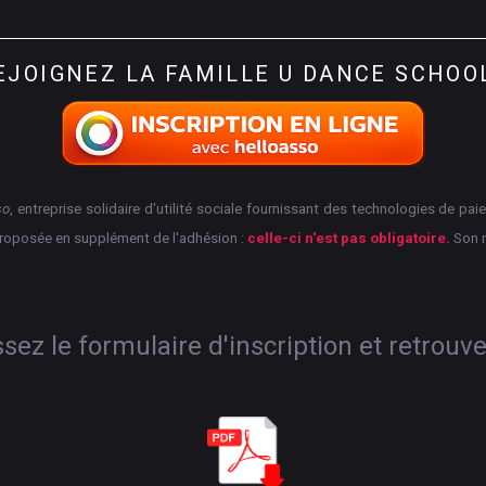
EJOIGNEZ
LA
FAMILLE
U
DANCE
SCHOO
so
, entreprise solidaire d'utilité sociale fournissant des technologies de p
proposée en supplément de l'adhésion :
celle-ci n'est pas obligatoire.
Son 
ez le formulaire d'inscription et retrouv