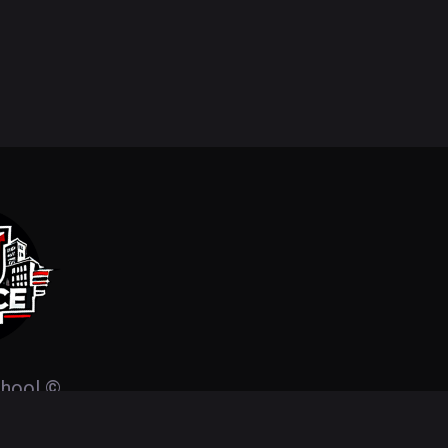
chool
©