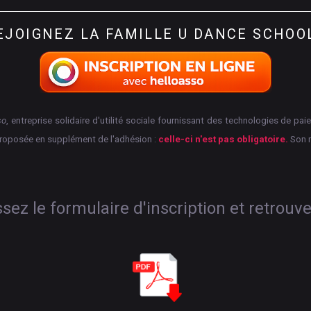
EJOIGNEZ
LA
FAMILLE
U
DANCE
SCHOO
so
, entreprise solidaire d'utilité sociale fournissant des technologies de p
proposée en supplément de l'adhésion :
celle-ci n'est pas obligatoire.
Son 
ez le formulaire d'inscription et retrouv