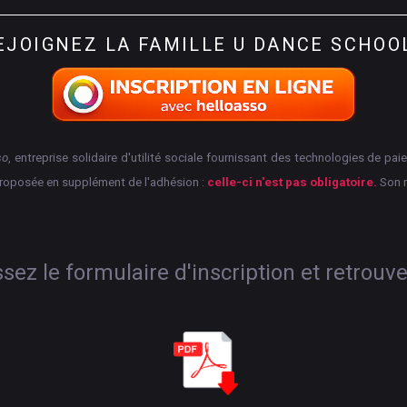
EJOIGNEZ
LA
FAMILLE
U
DANCE
SCHOO
so
, entreprise solidaire d'utilité sociale fournissant des technologies de p
proposée en supplément de l'adhésion :
celle-ci n'est pas obligatoire.
Son 
ez le formulaire d'inscription et retrouv