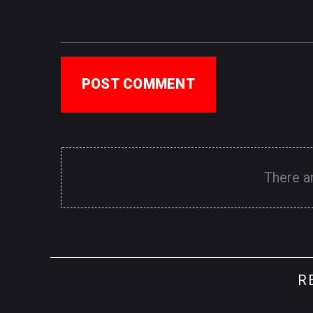
POST COMMENT
There a
R