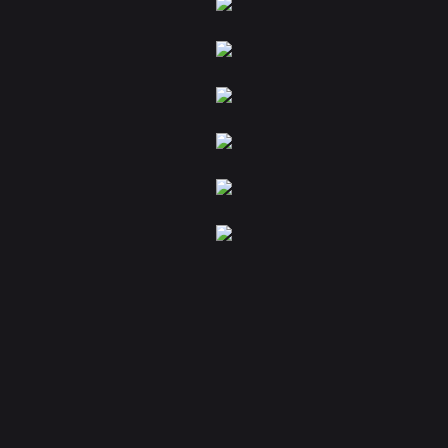
REJOIGNEZ
LA
FAMILLE
U
DANCE
SCHOOL
!
Vous allez être redirigé vers le site de notre partenaire
HelloAsso
, entrepris