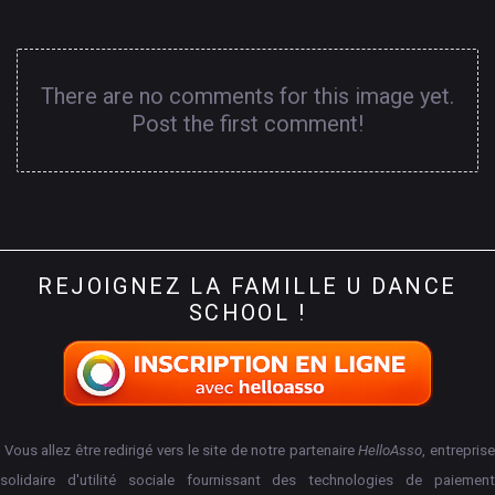
There are no comments for this image yet.
Post the first comment!
REJOIGNEZ
LA
FAMILLE
U
DANCE
SCHOOL
!
Vous allez être redirigé vers le site de notre partenaire
HelloAsso
, entrepris
solidaire d'utilité sociale fournissant des technologies de paiement