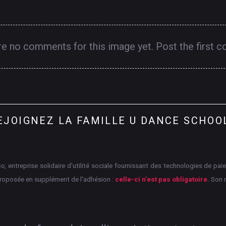
re no comments for this image yet. Post the first 
EJOIGNEZ
LA
FAMILLE
U
DANCE
SCHOO
so
, entreprise solidaire d'utilité sociale fournissant des technologies de p
proposée en supplément de l'adhésion :
celle-ci n'est pas obligatoire.
Son 