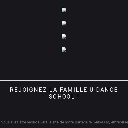
REJOIGNEZ
LA
FAMILLE
U
DANCE
SCHOOL
!
Vous allez être redirigé vers le site de notre partenaire
HelloAsso
, entrepris